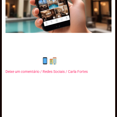
as
Reservas
do
Seu
Hotel
Como as Redes Sociais Podem
Impulsionar as Reservas do
Seu Hotel
Deixe um comentário
/
Redes Sociais
/
Carla Fortes
As redes sociais têm sido uma aliada na comunicação de
pessoas e empresas. Além de comunicar o dia a dia, as redes são
uma grande oportunidade para expressar identidade, seja
pessoal ou profissional. Na indústria hoteleira há diversas
vantagens para a elaboração de um bom plano de redes sociais.
Assim, vamos explorar como você pode