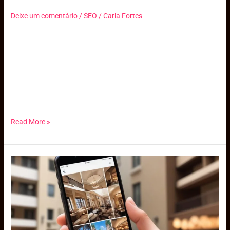
Deixe um comentário
/
SEO
/
Carla Fortes
Implemente práticas de SEO no site do seu hotel para melhorar a
visibilidade, atrair hóspedes e reduzir custos. Crie conexões com
visitantes antes do check-in e fortaleça a relevância da sua marca
com uma experiência agradável.
Além de criar conexões com seus hóspedes, mesmo antes do
check-in, trazendo uma experiência agradável aos visitantes.
Read More »
Como
as
Redes
Sociais
Podem
Impulsionar