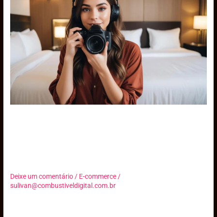
Redes
Sociais
Podem
Impulsionar
Seu
Hotel
Como Influenciadores e
Redes Sociais Podem
Impulsionar Seu Hotel
Deixe um comentário
/
E-commerce
/
sulivan@combustiveldigital.com.br
Descubra como influenciadores e redes sociais podem
transformar a visibilidade do seu hotel e aumentar suas reservas.