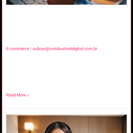
Como planejar o orçamento
de marketing de 2025 para
seu meio de hospedagem
E-commerce
/
sulivan@combustiveldigital.com.br
Descubra como planejar estrategicamente o orçamento de
marketing do seu meio de hospedagem para 2025, investindo nas
plataformas certas para aumentar suas reservas diretas e
fortalecer sua presença digital.
Read More »
Como
Influenciadores
e