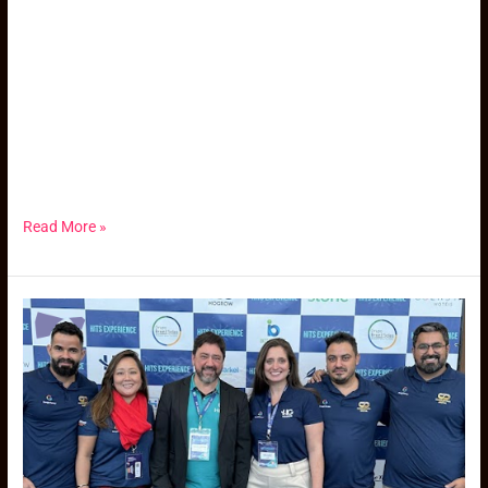
Simplifique a gestão de grupos e eventos com uma plataforma
criada para o mercado B2B. Centralize vendas, participantes,
documentações e pagamentos em um único ambiente seguro,
intuitivo e eficiente. Mais controle operacional, menos retrabalho
e total visibilidade dos seus eventos do início ao fim. Agendar
Demonstração da Plataforma A gestão de eventos não precisa
ser […]
Read More »
Reservas
Turbo:
Patrocinadora
da
1ª
Edição
do