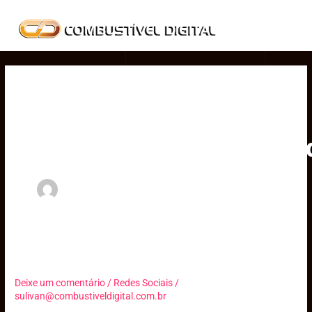
Ir
MAI
para
MEN
o
conteúdo
Author name:
sulivan@combustiveld
Elementor #3378
Elementor
#3378
Deixe um comentário
/
Redes Sociais
/
sulivan@combustiveldigital.com.br