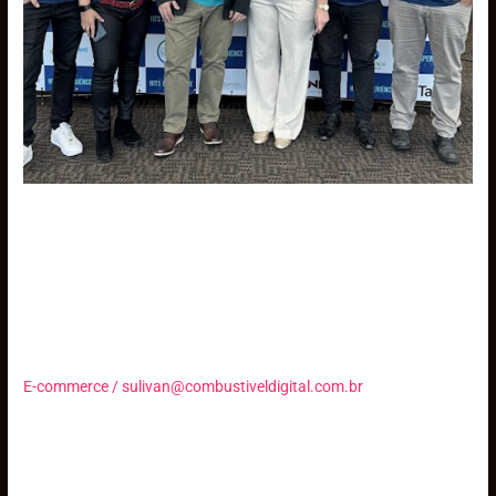
HITS
Experience
e
Destaques
em
Inovação
Hoteleira
Reservas Turbo:
Patrocinadora da 1ª Edição do
HITS Experience e Destaques
em Inovação Hoteleira
E-commerce
/
sulivan@combustiveldigital.com.br
Reservas Turbo patrocinou a 1ª edição do HITS Experience,
destacando inovações em gestão hoteleira e vendas, com
insights sobre inteligência artificial e tendências como set-jetting.